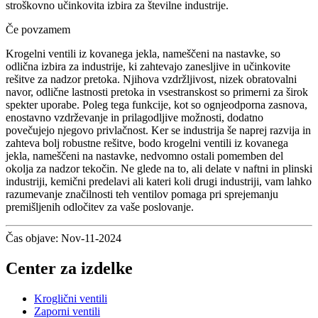
stroškovno učinkovita izbira za številne industrije.
Če povzamem
Krogelni ventili iz kovanega jekla, nameščeni na nastavke, so
odlična izbira za industrije, ki zahtevajo zanesljive in učinkovite
rešitve za nadzor pretoka. Njihova vzdržljivost, nizek obratovalni
navor, odlične lastnosti pretoka in vsestranskost so primerni za širok
spekter uporabe. Poleg tega funkcije, kot so ognjeodporna zasnova,
enostavno vzdrževanje in prilagodljive možnosti, dodatno
povečujejo njegovo privlačnost. Ker se industrija še naprej razvija in
zahteva bolj robustne rešitve, bodo krogelni ventili iz kovanega
jekla, nameščeni na nastavke, nedvomno ostali pomemben del
okolja za nadzor tekočin. Ne glede na to, ali delate v naftni in plinski
industriji, kemični predelavi ali kateri koli drugi industriji, vam lahko
razumevanje značilnosti teh ventilov pomaga pri sprejemanju
premišljenih odločitev za vaše poslovanje.
Čas objave: Nov-11-2024
Center za izdelke
Kroglični ventili
Zaporni ventili