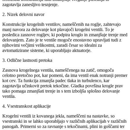
zagotavlja zanesljivo tesnjenje.
2. Nizek delovni navor
Konstrukcije krogelnih ventilov, nameščenih na roglje, zahtevajo
manj navora za delovanje kot plavajoči krogelni ventili. To je
posledica zasnove rogljev, ki podpira kroglo in zmanjšuje trenje med
delovanjem. Zato je te ventile mogoče enostavno upravljati tudi z
njihovimi večjimi velikostmi, zaradi česar so idealni za
avtomatizirane sisteme, ki uporabljajo aktuatorje.
3. Odlične lastnosti pretoka
Zasnova krogelnega ventila, nameščenega na zatič, omogoča
celotno pretočno pot, kar pomeni, da ima ventil enak notranji premer
kot cev. Ta funkcija zmanjša padec tlaka in turbulenco, kar
zagotavlja učinkovit pretok tekočine. Gladka površina krogle prav
tako pomaga zmanjšati trenje in s tem izboljša splošno delovanje
ventila.
4. Vsestranskost aplikacije
Krogelni ventili iz kovanega jekla, nameščeni na nastavke, so
vsestranski in se lahko uporabljajo v različnih aplikacijah v različnih
panogah. Primerni so za ravnanje s tekočinami, plini in goščami ter