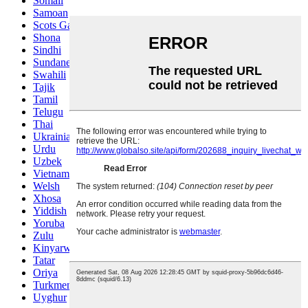
Somali
Samoan
Scots Gaelic
Shona
Sindhi
Sundanese
Swahili
Tajik
Tamil
Telugu
Thai
Ukrainian
Urdu
Uzbek
Vietnamese
Welsh
Xhosa
Yiddish
Yoruba
Zulu
Kinyarwanda
Tatar
Oriya
Turkmen
Uyghur