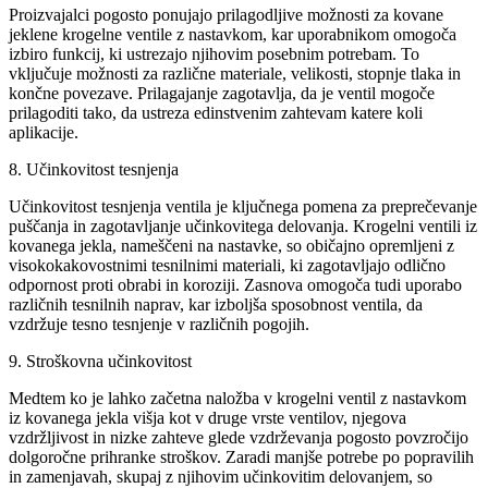
Proizvajalci pogosto ponujajo prilagodljive možnosti za kovane
jeklene krogelne ventile z nastavkom, kar uporabnikom omogoča
izbiro funkcij, ki ustrezajo njihovim posebnim potrebam. To
vključuje možnosti za različne materiale, velikosti, stopnje tlaka in
končne povezave. Prilagajanje zagotavlja, da je ventil mogoče
prilagoditi tako, da ustreza edinstvenim zahtevam katere koli
aplikacije.
8. Učinkovitost tesnjenja
Učinkovitost tesnjenja ventila je ključnega pomena za preprečevanje
puščanja in zagotavljanje učinkovitega delovanja. Krogelni ventili iz
kovanega jekla, nameščeni na nastavke, so običajno opremljeni z
visokokakovostnimi tesnilnimi materiali, ki zagotavljajo odlično
odpornost proti obrabi in koroziji. Zasnova omogoča tudi uporabo
različnih tesnilnih naprav, kar izboljša sposobnost ventila, da
vzdržuje tesno tesnjenje v različnih pogojih.
9. Stroškovna učinkovitost
Medtem ko je lahko začetna naložba v krogelni ventil z nastavkom
iz kovanega jekla višja kot v druge vrste ventilov, njegova
vzdržljivost in nizke zahteve glede vzdrževanja pogosto povzročijo
dolgoročne prihranke stroškov. Zaradi manjše potrebe po popravilih
in zamenjavah, skupaj z njihovim učinkovitim delovanjem, so