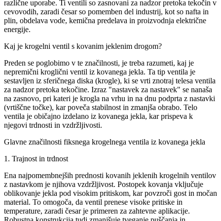
različne uporabe. Ti ventili so zasnovani za nadzor pretoka tekočin v
cevovodih, zaradi česar so pomemben del industrij, kot so nafta in
plin, obdelava vode, kemična predelava in proizvodnja električne
energije.
Kaj je krogelni ventil s kovanim jeklenim drogom?
Preden se poglobimo v te značilnosti, je treba razumeti, kaj je
nepremični kroglični ventil iz kovanega jekla. Ta tip ventila je
sestavljen iz sferičnega diska (krogle), ki se vrti znotraj telesa ventila
za nadzor pretoka tekočine. Izraz "nastavek za nastavek" se nanaša
na zasnovo, pri kateri je krogla na vrhu in na dnu podprta z nastavki
(vrtiščne točke), kar poveča stabilnost in zmanjša obrabo. Telo
ventila je običajno izdelano iz kovanega jekla, kar prispeva k
njegovi trdnosti in vzdržljivosti.
Glavne značilnosti fiksnega krogelnega ventila iz kovanega jekla
1. Trajnost in trdnost
Ena najpomembnejših prednosti kovanih jeklenih krogelnih ventilov
z nastavkom je njihova vzdržljivost. Postopek kovanja vključuje
oblikovanje jekla pod visokim pritiskom, kar povzroči gost in močan
material. To omogoča, da ventil prenese visoke pritiske in
temperature, zaradi česar je primeren za zahtevne aplikacije.
Robustna konstrukcija tudi zmanjšuje tveganje puščanja in