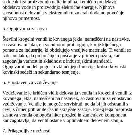
so idealni za proizvodnjo nafte in plina, kemično predelavo,
obdelavo vode in proizvodnjo električne energije. Njihova
sposobnost delovanja v ekstremnih razmerah dodatno povečuje
njihovo primernost.
5. Ognjevarna zasnova
Številni krogelni ventili iz kovanega jekla, nameščeni na nastavke,
so zasnovani tako, da so odporni proti ognju, kar je ključnega
pomena za industrije, ki obdelujejo vnetljive materiale. Ti ventili so
izdelani tako, da preprečujejo puščanje v primeru požara, kar
zagotavlja varnost in skladnost z industrijskimi standardi.
Ognjevarni modeli pogosto vključujejo funkcije, kot so kovinski
kovinski sedeži in sekundarno tesnjenje.
6. Enostaven za vzdrževanje
Vzdrževanje je kritičen vidik delovanja ventila in krogelni ventili iz
kovanega jekla, nameščeni na nastavek, so zasnovani za enostavno
vzdrževanje. Ventile je mogoče servisirati, ne da bi jih odstranili s
cevi, s čimer prihranite čas in skrajšate zastoje. Poleg tega preprosta
zasnova ventila omogoča hiter pregled in zamenjavo komponent,
kar zagotavlja, da ventil ostane v optimalnem delovnem stanju.
7. Prilagodljive možnosti