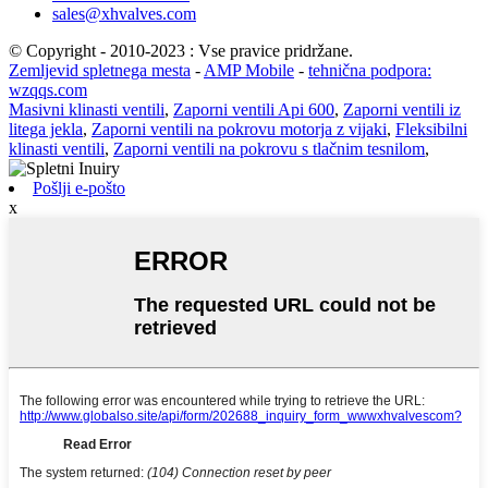
sales@xhvalves.com
© Copyright - 2010-2023 : Vse pravice pridržane.
Zemljevid spletnega mesta
-
AMP Mobile
-
tehnična podpora:
wzqqs.com
Masivni klinasti ventili
,
Zaporni ventili Api 600
,
Zaporni ventili iz
litega jekla
,
Zaporni ventili na pokrovu motorja z vijaki
,
Fleksibilni
klinasti ventili
,
Zaporni ventili na pokrovu s tlačnim tesnilom
,
Pošlji e-pošto
x