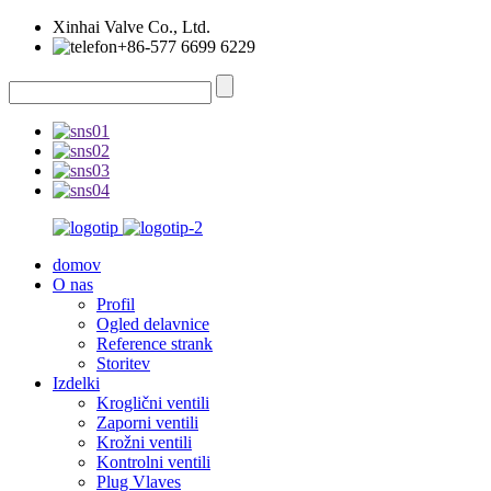
Xinhai Valve Co., Ltd.
+86-577 6699 6229
domov
O nas
Profil
Ogled delavnice
Reference strank
Storitev
Izdelki
Kroglični ventili
Zaporni ventili
Krožni ventili
Kontrolni ventili
Plug Vlaves